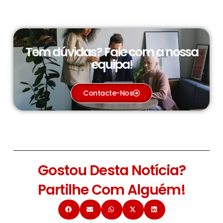
Tem dúvidas? Fale com a nossa
equipa!
Contacte-Nos
Gostou Desta Notícia?
Partilhe Com Alguém!