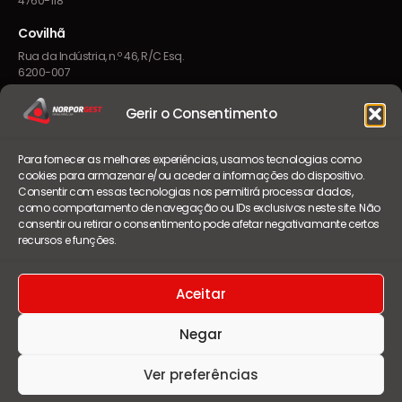
4760-118
Covilhã
Rua da Indústria, n.º 46, R/C Esq.
6200-007
Gerir o Consentimento
CONTACTOS
Para fornecer as melhores experiências, usamos tecnologias como
geral@norporgest.pt
cookies para armazenar e/ou aceder a informações do dispositivo.
Consentir com essas tecnologias nos permitirá processar dados,
+351 252 084 080
como comportamento de navegação ou IDs exclusivos neste site. Não
consentir ou retirar o consentimento pode afetar negativamante certos
Chamada para a rede fixa nacional
recursos e funções.
Seg – Sex · 09h–13h · 14h–18h
Aceitar
Negar
Ver preferências