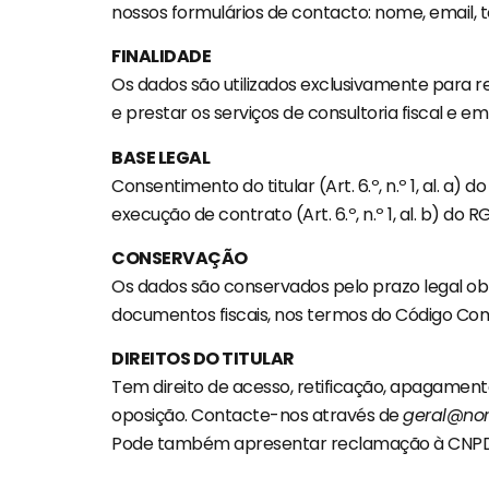
nossos formulários de contacto: nome, email, 
FINALIDADE
Os dados são utilizados exclusivamente para r
e prestar os serviços de consultoria fiscal e e
BASE LEGAL
Consentimento do titular (Art. 6.º, n.º 1, al. a) 
execução de contrato (Art. 6.º, n.º 1, al. b) do R
CONSERVAÇÃO
Os dados são conservados pelo prazo legal obr
documentos fiscais, nos termos do Código Com
DIREITOS DO TITULAR
Tem direito de acesso, retificação, apagamento
oposição. Contacte-nos através de
geral@nor
Pode também apresentar reclamação à CNPD