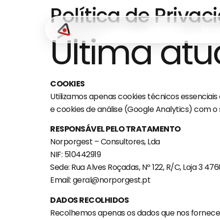
Política de Priva
Sobre Nós
Servi
Última atu
COOKIES
Utilizamos apenas cookies técnicos essenciais
e cookies de análise (Google Analytics) com o
RESPONSÁVEL PELO TRATAMENTO
Norporgest – Consultores, Lda
NIF: 510442919
Sede: Rua Alves Roçadas, Nº 122, R/C, Loja 3 47
Email: geral@norporgest.pt
DADOS RECOLHIDOS
Recolhemos apenas os dados que nos fornece