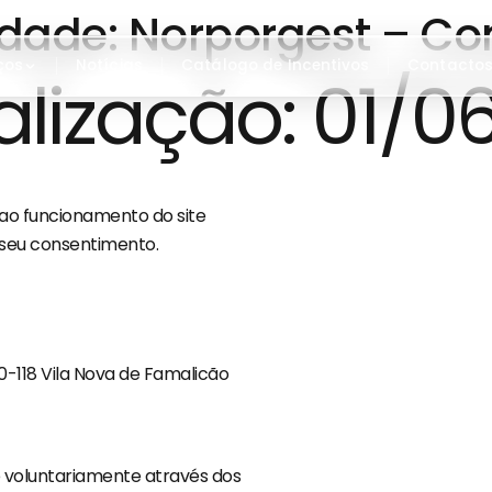
cidade: Norporgest – Co
ços
Notícias
Catálogo de Incentivos
Contacto
alização: 01/0
 ao funcionamento do site
 seu consentimento.
60-118 Vila Nova de Famalicão
 voluntariamente através dos