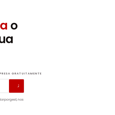
ra
o
sua
MPRESA GRATUITAMENTE
orporgest, nos