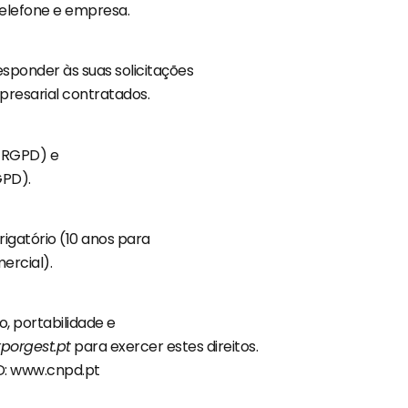
telefone e empresa.
esponder às suas solicitações
mpresarial contratados.
do RGPD) e
GPD).
igatório (10 anos para
ercial).
, portabilidade e
porgest.pt
para exercer estes direitos.
: www.cnpd.pt