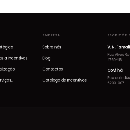
EMPRESA
ESCRITÓRI
ratégica
Sobre nós
V. N. Famal
Rua Alves Roç
s a Incentivos
Blog
4760-118
alização
Contactos
Covilhã
Rua da Indústr
viços...
Catálogo de Incentivos
6200-007