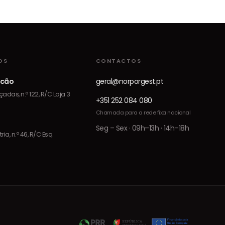
OS
CONTACTOS
icão
geral@norporgest.pt
adas, n.º 122, R/C Loja 3
+351 252 084 080
Chamada para a rede fixa nacional
Seg – Sex · 09h–13h · 14h–18h
ia, n.º 46, R/C Esq.