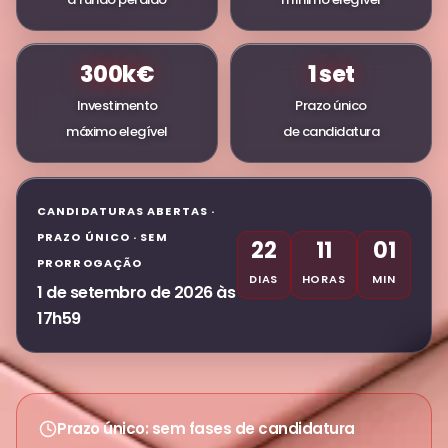
300k€
1 set
Investimento
Prazo único
máximo elegível
de candidatura
CANDIDATURAS ABERTAS ·
PRAZO ÚNICO · SEM
22
11
01
PRORROGAÇÃO
DIAS
HORAS
MIN
1 de setembro de 2026 às
17h59
Prazo único: sem fases de candidatura