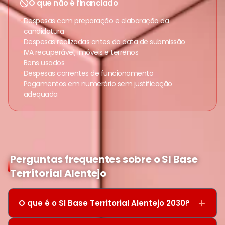
O que não é financiado
Despesas com preparação e elaboração da
candidatura
Despesas realizadas antes da data de submissão
IVA recuperável, imóveis e terrenos
Bens usados
Despesas correntes de funcionamento
Pagamentos em numerário sem justificação
adequada
Perguntas frequentes sobre o SI Base
Territorial Alentejo
O que é o SI Base Territorial Alentejo 2030?
É um sistema de incentivos do Programa Regional