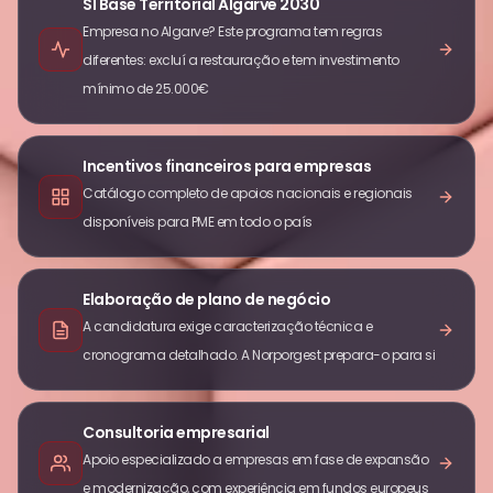
SI Base Territorial Algarve 2030
nacional. Contacto:
+351 252 084 080
ou
Empresa no Algarve? Este programa tem regras
geral@norporgest.pt
.
diferentes: excluí a restauração e tem investimento
mínimo de 25.000€
Incentivos financeiros para empresas
Catálogo completo de apoios nacionais e regionais
disponíveis para PME em todo o país
Elaboração de plano de negócio
A candidatura exige caracterização técnica e
cronograma detalhado. A Norporgest prepara-o para si
Consultoria empresarial
Apoio especializado a empresas em fase de expansão
e modernização, com experiência em fundos europeus