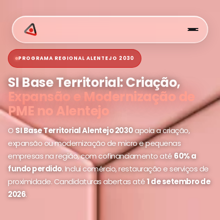
PROGRAMA REGIONAL ALENTEJO 2030
SI Base Territorial: Criação,
Expansão e Modernização de
PME no Alentejo
O
SI Base Territorial Alentejo 2030
apoia a criação,
expansão ou modernização de micro e pequenas
empresas na região, com cofinanciamento até
60% a
fundo perdido
. Inclui comércio, restauração e serviços de
proximidade. Candidaturas abertas até
1 de setembro de
2026
.