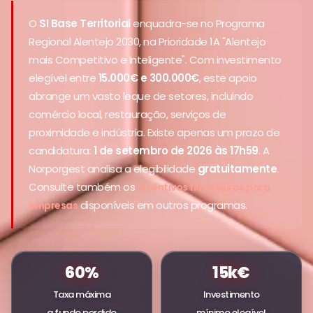
O
SI Base Territorial
enquadra-se no Programa
Regional Alentejo 2030, na Prioridade 1A "Alentejo
mais Competitivo e Inteligente". Com investimento
elegível entre
15.000€ e 300.000€
, este apoio
abrange um vasto leque de setores, incluindo
comércio local, restauração, serviços de
proximidade e indústria. Existe apenas um prazo de
candidatura:
1 de setembro de 2026 às 17h59
. A
Norporgest analisa a elegibilidade
gratuitamente
.
Consulte também os
incentivos financeiros para
disponíveis em outros programas.
empresas
60%
15k€
Taxa máxima
Investimento
a fundo perdido
mínimo elegível