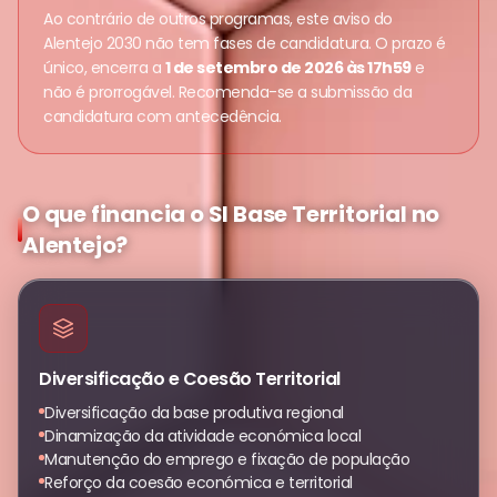
Ao contrário de outros programas, este aviso do
Alentejo 2030 não tem fases de candidatura. O prazo é
único, encerra a
1 de setembro de 2026 às 17h59
e
não é prorrogável. Recomenda-se a submissão da
candidatura com antecedência.
O que financia o SI Base Territorial no
Alentejo?
Diversificação e Coesão Territorial
Diversificação da base produtiva regional
Dinamização da atividade económica local
Manutenção do emprego e fixação de população
Reforço da coesão económica e territorial