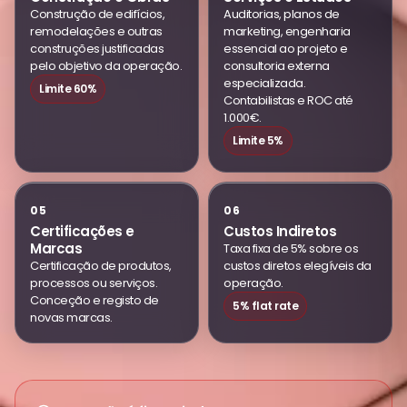
Construção de edifícios,
Auditorias, planos de
remodelações e outras
marketing, engenharia
construções justificadas
essencial ao projeto e
pelo objetivo da operação.
consultoria externa
especializada.
Limite 60%
Contabilistas e ROC até
1.000€.
Limite 5%
05
06
Certificações e
Custos Indiretos
Marcas
Taxa fixa de 5% sobre os
Certificação de produtos,
custos diretos elegíveis da
processos ou serviços.
operação.
Conceção e registo de
5% flat rate
novas marcas.