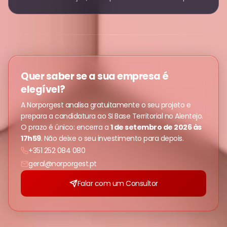
Quer saber se a sua empresa é
elegível?
A Norporgest analisa gratuitamente o seu projeto e
prepara a candidatura ao SI Base Territorial no Alentejo.
O prazo é único: encerra a
1 de setembro de 2026 às
17h59
. Não deixe o seu investimento para depois.
+351 252 084 080
geral@norporgest.pt
Falar com um Consultor