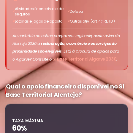
Atividades financeiras e de
Defesa
seguros
Lotarias e jogos de aposta
Outras ativ. (art. 4.º REITD)
Ao contrário de outros programas regionais, neste aviso do
Alentejo 2030 a
restauração, o comércio e os serviços de
proximidade são elegíveis
. Está à procura de apoios para
SI Base Territorial Algarve 2030
o Algarve? Consulte o
.
Qual o apoio financeiro disponível no SI
Base Territorial Alentejo?
TAXA MÁXIMA
60%