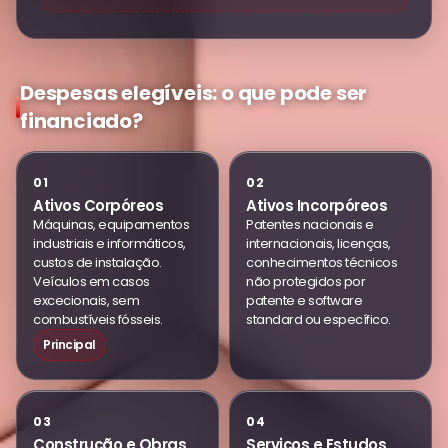
Despesas elegíveis: o que pode ser
financiado?
01
02
Ativos Corpóreos
Ativos Incorpóreos
Máquinas, equipamentos
Patentes nacionais e
industriais e informáticos,
internacionais, licenças,
custos de instalação.
conhecimentos técnicos
Veículos em casos
não protegidos por
excecionais, sem
patente e software
combustíveis fósseis.
standard ou específico.
Principal
03
04
Construção e Obras
Serviços e Estudos