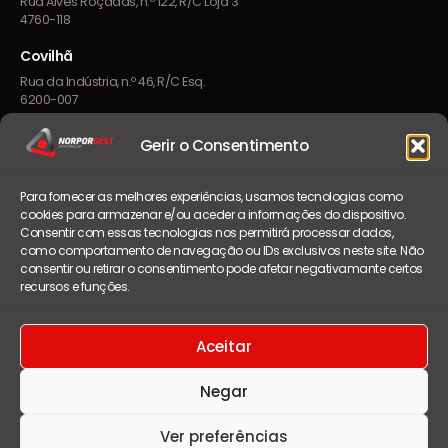
Rua Alves Roçadas, n.º 122, R/C Loja 3
4760-118
Covilhã
Rua da Indústria, n.º 46, R/C Esq.
6200-007
Gerir o Consentimento
CONTACTOS
Para fornecer as melhores experiências, usamos tecnologias como
geral@norporgest.pt
cookies para armazenar e/ou aceder a informações do dispositivo.
Consentir com essas tecnologias nos permitirá processar dados,
+351 252 084 080
como comportamento de navegação ou IDs exclusivos neste site. Não
consentir ou retirar o consentimento pode afetar negativamante certos
Chamada para a rede fixa nacional
recursos e funções.
Seg – Sex · 09h–13h · 14h–18h
Aceitar
Negar
Ver preferências