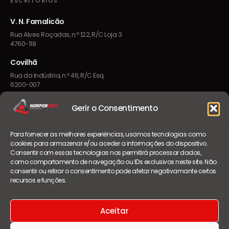
ESCRITÓRIOS
V. N. Famalicão
Rua Alves Roçadas, n.º 122, R/C Loja 3
4760-118
Covilhã
Rua da Indústria, n.º 46, R/C Esq.
6200-007
Gerir o Consentimento
CONTACTOS
Para fornecer as melhores experiências, usamos tecnologias como
geral@norporgest.pt
cookies para armazenar e/ou aceder a informações do dispositivo.
Consentir com essas tecnologias nos permitirá processar dados,
+351 252 084 080
como comportamento de navegação ou IDs exclusivos neste site. Não
consentir ou retirar o consentimento pode afetar negativamante certos
Chamada para a rede fixa nacional
recursos e funções.
Seg – Sex · 09h–13h · 14h–18h
Aceitar